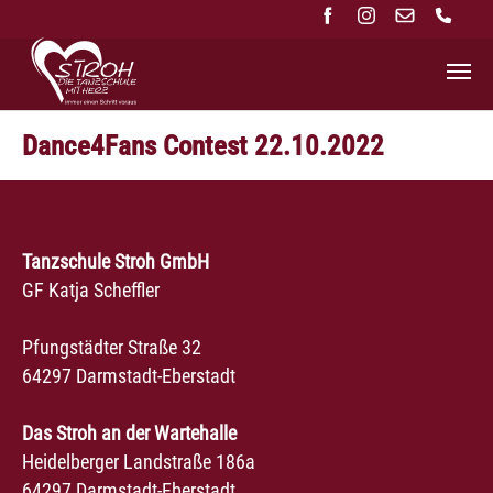
Zum Hauptinhalt springen
Dance4Fans Contest 22.10.2022
Tanzschule Stroh GmbH
GF Katja Scheffler
Pfungstädter Straße 32
64297 Darmstadt-Eberstadt
Das Stroh an der Wartehalle
Heidelberger Landstraße 186a
64297 Darmstadt-Eberstadt