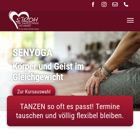
Zum Hauptinhalt springen
SENYOGA
Körper und Geist im
Gleichgewicht
Zur Kursauswahl
TANZEN so oft es passt! Termine
tauschen und völlig flexibel bleiben.