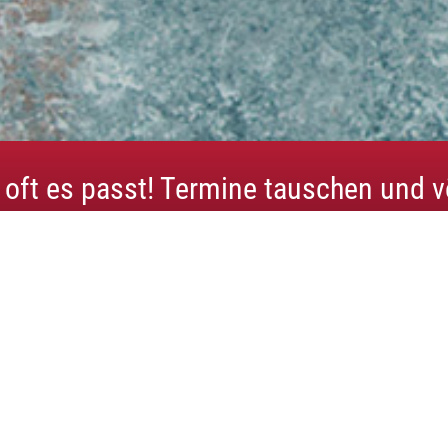
ft es passt! Termine tauschen und völ
bleiben.
 Kids 7 - 9 Jahre
twas Älteren ab 7 Jahren haben wir unsere Hip Hop Kids Kursang
s Erlernen von verschiedenen Hip Hop Basics und Choreograph