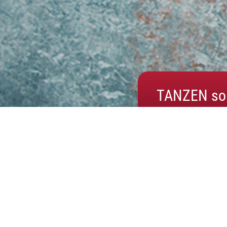
TANZEN so o
Dance4 Kids
Dance 4
Unser Angebot für die 7 - 9 jährigen.
Für unsere e
Angeboten da