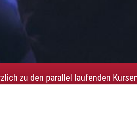
rzlich zu den parallel laufenden Kurse
eingeladen.
eben und sich dabei Wohlfühlen - ein gemeinsames Hobby