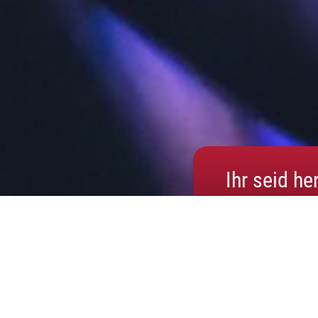
Ihr seid he
Paartanz
Tanzen erl