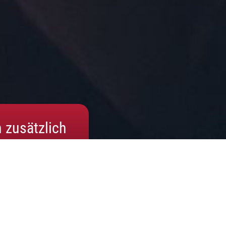
n zusätzlich
 mit Spaß genießen! - Sogar Tanzmuffel sind